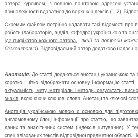
автора курсивом, з повною поштовою адресою установ
приналежності вдаватися до верхніх індексів (
1, 2
). Відпо
Окремим файлом потрібно надавати такі відомості про всіх
роботи (лабораторія, відділ, кафедра) українською та а
ідентифікатор кожного автора,
який за потреби мож
безкоштовна
). Відповідальний автор додатково надає но
Анотація
.
До статті додаються анотації українською та а
коротко і чітко відображати основну інформацію статті,
актуальність, мету, матеріали і методи, результати, висно
знаків
, включаючи ключові слова. Анотації та ключові слов
Анотація українською мовою є основою для підготовк
англомовному блоці інформації про статтю, що завантаж
даних та аналітичних систем (індексів цитування). У т
спеціалізованих текстів відповідної предметної області. 