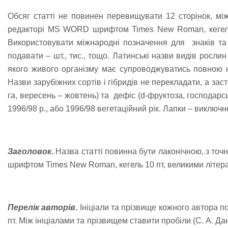
Обсяг статті не повинен перевищувати 12 сторінок, між
редакторі MS WORD шрифтом Times New Roman, кегель 12
Використовувати міжнародні позначення для знаків та с
подавати – шт., тис., тощо. Латинські назви видів росли
якого живого організму має супроводжуватись повною 
Назви зарубіжних сортів і гібридів не перекладати, а зас
га, вересень – жовтень) та дефіс (d-фруктоза, господарсь
1996/98 р., або 1996/98 вегетаційний рік. Лапки – виключно
Заголовок
.
Назва статті повинна бути лаконічною, з точ
шрифтом Times New Roman, кегель 10 пт, великими літер
Перелік авторів
.
Ініціали та прізвище кожного автора 
пт. Між ініціалами та прізвищем ставити пробіли (С. А. Д