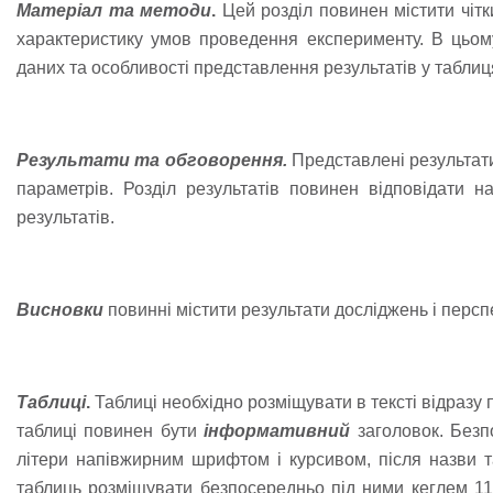
Матеріал та методи
.
Цей розділ повинен містити чітк
характеристику умов проведення експерименту. В цьому
даних та особливості представлення результатів у таблиця
Результати
та
обговорення.
Представлені результати
параметрів. Розділ результатів повинен відповідати 
результатів.
Висновки
повинні містити результати досліджень і персп
Таблиці
.
Таблиці необхідно розміщувати в тексті відразу 
таблиці повинен бути
інформативний
заголовок. Безп
літери напівжирним шрифтом і курсивом, після назви т
таблиць розміщувати безпосередньо під ними кеглем 11 