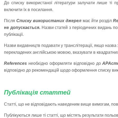
До списку використаної літератури залучати лише ті п
включити їх в посилання.
Після
Списку використаних джерел
має йти розділ
Re
не допускається.
Назви статей з періодичних видань по
публікації.
Назви видавництв подавати у транслітерації, якщо назва ж
перекладених англійською мовою, вказувати в квадратних 
References
необхідно оформляти відповідно до
APA
ст
відповідно до рекомендацій щодо оформлення списку вико
Публікація статтей
Статті, що не відповідають наведеним вище вимогам, по
Публікуються лише ті статті, що містять результати польо