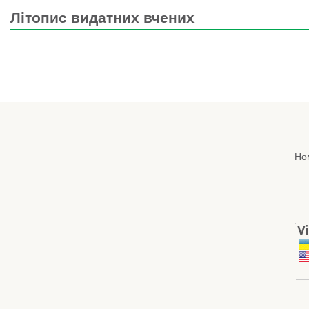
Літопис видатних вчених
Но